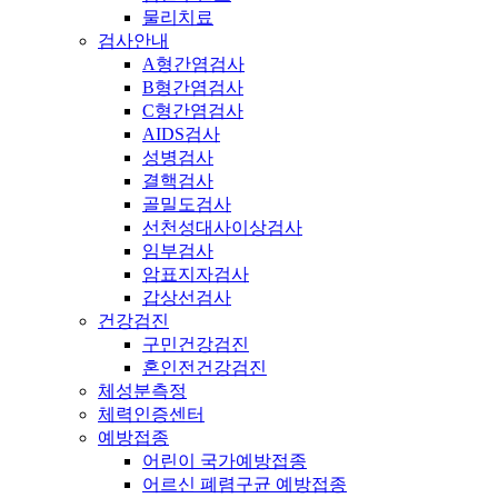
물리치료
검사안내
A형간염검사
B형간염검사
C형간염검사
AIDS검사
성병검사
결핵검사
골밀도검사
선천성대사이상검사
임부검사
암표지자검사
갑상선검사
건강검진
구민건강검진
혼인전건강검진
체성분측정
체력인증센터
예방접종
어린이 국가예방접종
어르신 폐렴구균 예방접종