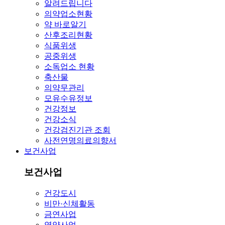
알려드립니다
의약업소현황
약 바로알기
산후조리현황
식품위생
공중위생
소독업소 현황
축산물
의약무관리
모유수유정보
건강정보
건강소식
건강검진기관 조회
사전연명의료의향서
보건사업
보건사업
건강도시
비만·신체활동
금연사업
영양사업