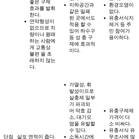
좋은 구제
지하공간과
환경오염이
효과를 발휘
같은 밀폐
없다.
한다.
된 곳에서도
유충서식지
연막형성이
적용 할 수
제거 등 주
없으므로 치
있어 하수구
민 참여가
량이나 왕래
등 성 충 구
용이하다.
하는 사람에
제에 효과적
게 교통상
이다.
불편 을 초
래하지 않는
다.
가열성, 휘
발성이므로
살충제 일부
가 파괴되
어 약효 감
유충구제제
소, 대기오
가격이 다
염을 유발할
소 비싸다.
수 있다.
유충서식 유
단점
살포 면적이 좁다.
소독시간에
무조사에 많