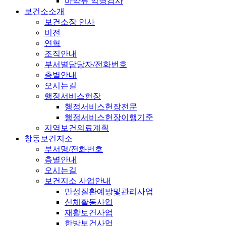
마약류 익명검사
보건소소개
보건소장 인사
비전
연혁
조직안내
부서별담당자/전화번호
층별안내
오시는길
행정서비스헌장
행정서비스헌장전문
행정서비스헌장이행기준
지역보건의료계획
창동보건지소
부서명/전화번호
층별안내
오시는길
보건지소 사업안내
만성질환예방및관리사업
신체활동사업
재활보건사업
한방보건사업