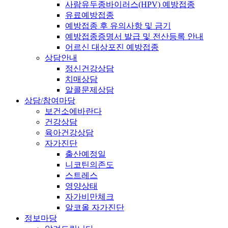
사람유두종바이러스(HPV) 예방접종
유료예방접종
예방접종 후 유의사항 및 금기
예방접종증명서 발급 및 전산등록 안내
어르신 대상포진 예방접종
상담안내
정신건강상담
치매상담
알콜문제상담
상담/참여마당
보건소에바란다
건강상담
육아건강상담
자가진단
출산예정일
니코틴의존도
스트레스
영양상태
자가비만체크
알코올 자가진단
정보마당