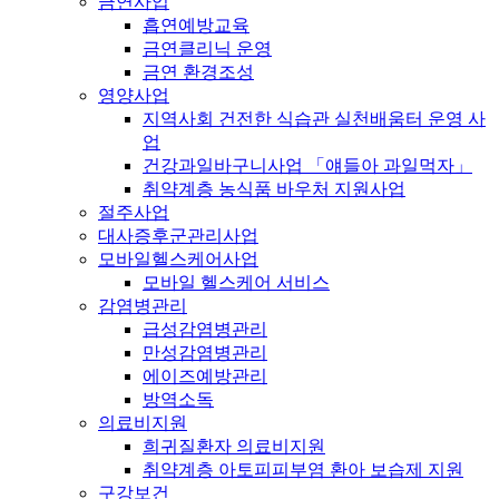
금연사업
흡연예방교육
금연클리닉 운영
금연 환경조성
영양사업
지역사회 건전한 식습관 실천배움터 운영 사
업
건강과일바구니사업 「얘들아 과일먹자」
취약계층 농식품 바우처 지원사업
절주사업
대사증후군관리사업
모바일헬스케어사업
모바일 헬스케어 서비스
감염병관리
급성감염병관리
만성감염병관리
에이즈예방관리
방역소독
의료비지원
희귀질환자 의료비지원
취약계층 아토피피부염 환아 보습제 지원
구강보건