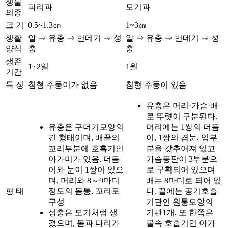
생물
파리과
모기과
의종
크 기
0.5~1.3㎝
1~3㎝
생활
알 ⇒ 유충 ⇒ 번데기 ⇒ 성
알 ⇒ 유충 ⇒ 번데기 ⇒ 성
양식
충
충
생존
1~2일
1월
기간
특 징
침형 주둥이가 없음
침형 주둥이 있음
유충은 머리·가슴·배
로 뚜렷이 구분된다.
유충은 구더기모양의
머리에는 1쌍의 더듬
긴 형태이며, 배끝의
이, 1쌍의 겹눈, 입부
꼬리부분에 호흡기인
분을 갖추어져 있고
아가미가 있음. 더듬
가슴등판이 3부분으
이와 눈이 1쌍이 있으
로 구획되어 있으며
며, 머리와 8～9마디
배는 8마디로 되어 있
형 태
정도의 몸통, 꼬리로
다. 끝에는 공기호흡
구성
기관인 원통모양의
성충은 모기처럼 생
기관1개, 또 한쪽은
겼으며, 몸과 다리가
물속 호흡기인 아가