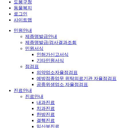
도봉구청
동물복지
로그인
사이트맵
민원안내
제증명발급안내
제증명발급/검사결과조회
민원서식
인허가신고서식
기타민원서식
점검표
의약업소자율점검표
예방접종업무 위탁의료기관 자율점검표
공중위생업소 자율점검표
진료안내
진료안내
내과진료
치과진료
한방진료
결핵진료
임산부진료