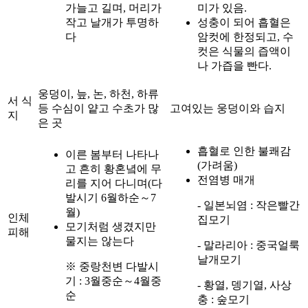
가늘고 길며, 머리가
미가 있음.
작고 날개가 투명하
성충이 되어 흡혈은
다
암컷에 한정되고, 수
컷은 식물의 즙액이
나 가즙을 빤다.
웅덩이, 늪, 논, 하천, 하류
서 식
등 수심이 얕고 수초가 많
고여있는 웅덩이와 습지
지
은 곳
흡혈로 인한 불쾌감
이른 봄부터 나타나
(가려움)
고 흔히 황혼녘에 무
전염병 매개
리를 지어 다니며(다
발시기 6월하순～7
- 일본뇌염 : 작은빨간
월)
인체
집모기
모기처럼 생겼지만
피해
물지는 않는다
- 말라리아 : 중국얼룩
날개모기
※ 중랑천변 다발시
기 : 3월중순～4월중
- 황열, 뎅기열, 사상
순
충 : 숲모기