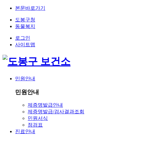
본문바로가기
도봉구청
동물복지
로그인
사이트맵
민원안내
민원안내
제증명발급안내
제증명발급/검사결과조회
민원서식
점검표
진료안내