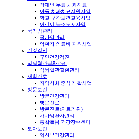
장애인 무료 치과진료
아동 치과치료지원사업
학교 구강보건교육사업
어린이 불소도포사업
국가암관리
국가암관리
암환자 의료비 지원사업
건강검진
구민건강검진
심뇌혈관질환관리
심뇌혈관질환관리
재활간호
지역사회 중심 재활사업
방문보건
방문건강관리
방문진료
방문진료(의료기관)
재가암환자관리
통합돌봄 건강장수센터
모자보건
임산부건강관리