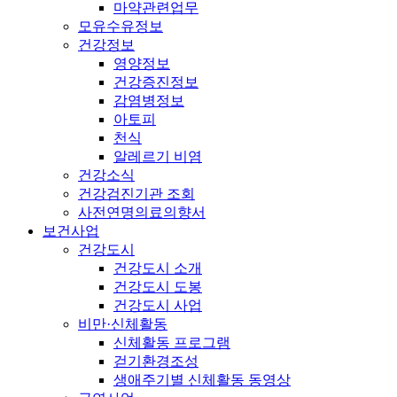
마약관련업무
모유수유정보
건강정보
영양정보
건강증진정보
감염병정보
아토피
천식
알레르기 비염
건강소식
건강검진기관 조회
사전연명의료의향서
보건사업
건강도시
건강도시 소개
건강도시 도봉
건강도시 사업
비만·신체활동
신체활동 프로그램
걷기환경조성
생애주기별 신체활동 동영상