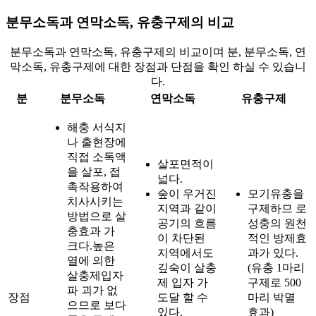
분무소독과 연막소독, 유충구제의 비교
분무소독과 연막소독, 유충구제의 비교이며 분, 분무소독, 연
막소독, 유충구제에 대한 장점과 단점을 확인 하실 수 있습니
다.
분
분무소독
연막소독
유충구제
해충 서식지
나 출현장에
직접 소독액
살포면적이
을 살포, 접
넓다.
촉작용하여
숲이 우거진
모기유충을
치사시키는
지역과 같이
구제하므 로
방법으로 살
공기의 흐름
성충의 원천
충효과 가
이 차단된
적인 방제효
크다.높은
지역에서도
과가 있다.
열에 의한
깊숙이 살충
(유충 1마리
살충제입자
제 입자 가
구제로 500
파 괴가 없
장점
도달 할 수
마리 박멸
으므로 보다
있다.
효과)