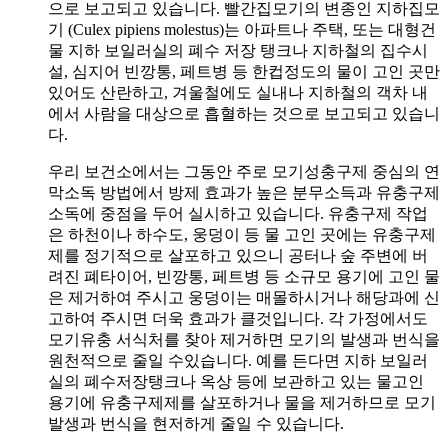
으로 보고되고 있습니다. 빨간집모기의 변종인 지하집모
기 (Culex pipiens molestus)는 아파트나 주택, 또는 대형건
물 지하 보일러실의 폐수 저장 탱크나 지하철의 집수시
설, 심지어 빈깡통, 페트병 등 한컵정도의 물이 고인 곳만
있어도 산란하고, 겨울철에도 실내나 지하철의 객차 내
에서 사람을 대상으로 흡혈하는 것으로 보고되고 있습니
다.
우리 보건소에서는 그동안 주로 모기성충구제 중심의 연
막소독 방법에서 방제 효과가 높은 분무소득과 유충구제
소독에 중점을 두어 실시하고 있습니다. 유충구제 작업
은 하천이나 하수도, 웅덩이 등 물 고인 곳에는 유충구제
제를 정기적으로 살포하고 있으니 공터나 숲 주변에 버
려진 폐타이어, 빈깡통, 페트병 등 소규모 용기에 고인 물
은 제거하여 주시고 웅덩이는 매몰하시거나 해당과에 신
고하여 주시면 더욱 효과가 클것입니다. 각 가정에서도
모기유충 서식처를 찾아 제거하면 모기의 발생과 번식을
원천적으로 줄일 수있습니다. 예를 든다면 지하 보일러
실의 폐수저장탱크나 옥상 등에 보관하고 있는 물고인
용기에 유충구제제를 살포하거나 물을 제거하므로 모기
발생과 번식을 현저하게 줄일 수 있습니다.