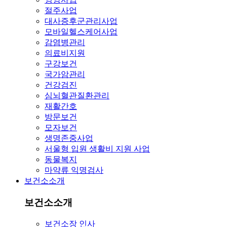
절주사업
대사증후군관리사업
모바일헬스케어사업
감염병관리
의료비지원
구강보건
국가암관리
건강검진
심뇌혈관질환관리
재활간호
방문보건
모자보건
생명존중사업
서울형 입원 생활비 지원 사업
동물복지
마약류 익명검사
보건소소개
보건소소개
보건소장 인사