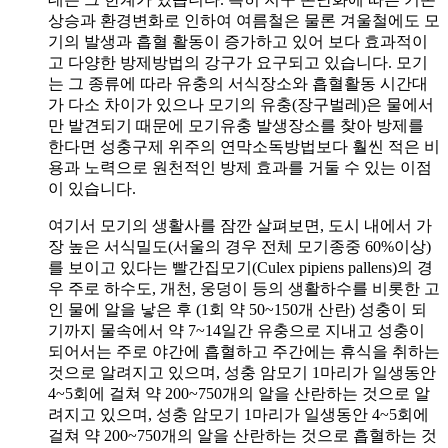
상승과 환경변화로 인하여 여름철은 물론 겨울철에도 모
기의 발생과 흡혈 활동이 증가하고 있어 보다 효과적이
고 다양한 방제방법의 강구가 요구되고 있습니다. 모기
는 그 종류에 따라 유충의 서식장소와 흡혈활동 시간대
가 다소 차이가 있으나 모기의 유충(장구벌레)은 물에서
만 발견되기 때문에 모기유충 발생장소를 찾아 방제를
한다면 성충구제 위주의 연막소독방법보다 훨씬 적은 비
용과 노력으로 원천적인 방제 효과를 거둘 수 있는 이점
이 있습니다.
여기서 모기의 생활사를 잠깐 살펴보면, 도시 내에서 가
장 높은 서식밀도(서울의 경우 전체 모기종중 60%이상)
를 보이고 있다는 빨간집모기(Culex pipiens pallens)의 경
우 주로 하수도, 개천, 웅덩이 등의 생활하수를 비롯한 고
인 물에 알을 낳은 후 (1회 약 50~150개 산란) 성충이 되
기까지 물속에서 약 7~14일간 유충으로 지내고 성충이
되어서는 주로 야간에 흡혈하고 주간에는 휴식을 취하는
것으로 알려지고 있으며, 성충 암모기 1마리가 일생동안
4~5회에 걸쳐 약 200~750개의 알을 산란하는 것으로 알
려지고 있으며, 성충 암모기 1마리가 일생동안 4~5회에
걸쳐 약 200~750개의 알을 산란하는 것으로 흡혈하는 것