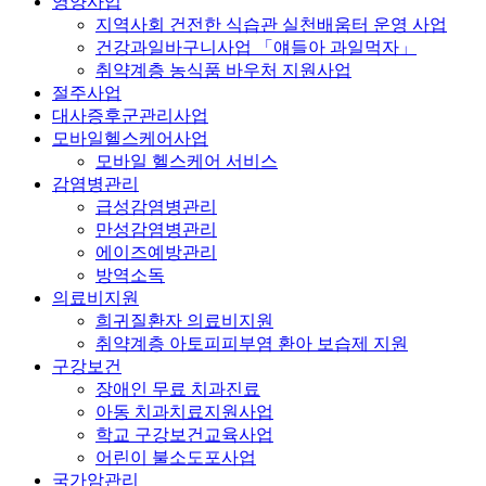
영양사업
지역사회 건전한 식습관 실천배움터 운영 사업
건강과일바구니사업 「얘들아 과일먹자」
취약계층 농식품 바우처 지원사업
절주사업
대사증후군관리사업
모바일헬스케어사업
모바일 헬스케어 서비스
감염병관리
급성감염병관리
만성감염병관리
에이즈예방관리
방역소독
의료비지원
희귀질환자 의료비지원
취약계층 아토피피부염 환아 보습제 지원
구강보건
장애인 무료 치과진료
아동 치과치료지원사업
학교 구강보건교육사업
어린이 불소도포사업
국가암관리