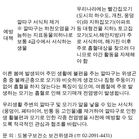
우리나라에는 빨간집모기
(도시의 하수도, 개천, 웅덩
깔따구 서식처 제거
이)와 지하집모기(아파트
※ 깔따구는 하천오염을 가
등 대형건물 지하), 토고집
예방
늠하는 지표동물의 하나로
모기(도서,해안지방)가 주
대책
보통 4급수에서 서식하는
로 서식하며, 해가진 이후
생물
주로 흡혈대상을 찾으러 다
니므로 야간 활동을 자제해
야 함
이른 봄에 발생되어 주민 생활에 불편을 주는
깔따구
는 위생곤
충 중 불쾌곤충으로 모기와 비슷하게 생겼으나
침형 주둥이가
없어 흡혈을 하지 않는다
는 특징이 있으며, 여름철에 주로 발
생하는 모기는 흡혈로 인해 모기매개 전염병이 발생됩니다.
우리생활 주변의 깔따구 및 모기가 알을 낳을 수 있는
서식처
(웅덩이, 폐타이어, 빈통 등 고인물)를 제거하여
깔따구로 인한
생 활불편과 모기로 인한 각종 전염병을 사전에 예방할 수 있
도록 적극적인 관심과 협조를 바랍니다.
문 의 : 도봉구보건소 보건위생과 (☏ 02-2091-4431)