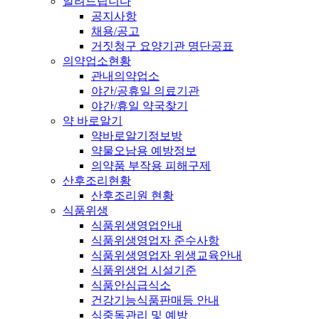
알려드립니다
공지사항
채용/공고
거짓청구 요양기관 명단공표
의약업소현황
관내의약업소
야간/공휴일 의료기관
야간/휴일 약국찾기
약 바로알기
약바로알기정보방
약물오남용 예방정보
의약품 부작용 피해구제
산후조리현황
산후조리원 현황
식품위생
식품위생영업안내
식품위생영업자 준수사항
식품위생영업자 위생교육안내
식품위생업 시설기준
식품안심급식소
건강기능식품판매등 안내
식중독관리 및 예방