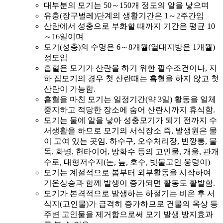
대부분의 모기는 50～150개 정도의 알을 낳으며
유충(장구벌레)단계의 생활기간은 1～2주간임
산란에서 성충으로 부화할 때까지 기간은 평균 10
～16일이며
모기(성충)의 수명은 6～8개월(열대지방은 1개월)
정도임
흡혈은 모기가 산란을 하기 위한 필수조건이나, 지
하 집모기의 경우 첫 산란때는 흡혈을 하지 않고 첫
산란이 가능함.
흡혈을 마친 모기는 일정기간(약 3일) 활동을 일체
중지하고 적당한 장소에 숨어 산란시까지 휴식함.
모기는 물에 알을 낳아 성충모기가 되기 전까지 수
서생활을 하므로 모기의 서식장소 즉, 발생원은 물
이 고여 있는 곳임. 하수구, 오수처리장, 빈깡통, 물
독, 화병, 헌타이어, 방화수 등의 고인물, 개울, 관개
수로, 대형저수지(논, 늪, 호수, 빗물고인 웅덩이)
모기는 계절적으로 봄부터 외부활동을 시작하여
기온상승과 함께 발생이 증가되면 활동도 활발함.
모기가 본격적으로 발생하는 하절기는 비온 후 서
식지(고인물)가 급격히 증가하므로 건물의 옥상 등
주변 고인물을 제거함으로써 모기 발생 방지효과