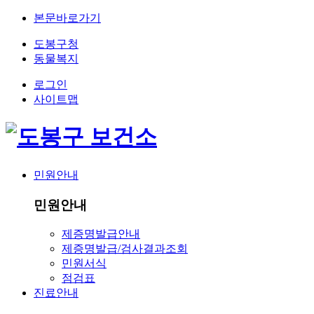
본문바로가기
도봉구청
동물복지
로그인
사이트맵
민원안내
민원안내
제증명발급안내
제증명발급/검사결과조회
민원서식
점검표
진료안내