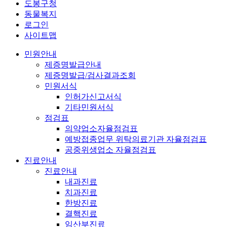
도봉구청
동물복지
로그인
사이트맵
민원안내
제증명발급안내
제증명발급/검사결과조회
민원서식
인허가신고서식
기타민원서식
점검표
의약업소자율점검표
예방접종업무 위탁의료기관 자율점검표
공중위생업소 자율점검표
진료안내
진료안내
내과진료
치과진료
한방진료
결핵진료
임산부진료