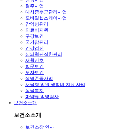
절주사업
대사증후군관리사업
모바일헬스케어사업
감염병관리
의료비지원
구강보건
국가암관리
건강검진
심뇌혈관질환관리
재활간호
방문보건
모자보건
생명존중사업
서울형 입원 생활비 지원 사업
동물복지
마약류 익명검사
보건소소개
보건소소개
보건소장 인사