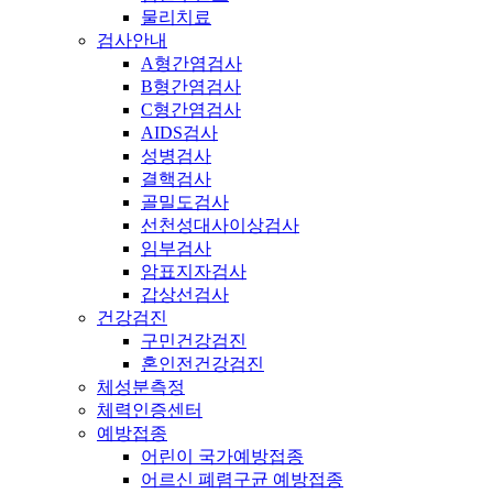
물리치료
검사안내
A형간염검사
B형간염검사
C형간염검사
AIDS검사
성병검사
결핵검사
골밀도검사
선천성대사이상검사
임부검사
암표지자검사
갑상선검사
건강검진
구민건강검진
혼인전건강검진
체성분측정
체력인증센터
예방접종
어린이 국가예방접종
어르신 폐렴구균 예방접종