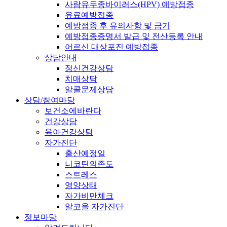
사람유두종바이러스(HPV) 예방접종
유료예방접종
예방접종 후 유의사항 및 금기
예방접종증명서 발급 및 전산등록 안내
어르신 대상포진 예방접종
상담안내
정신건강상담
치매상담
알콜문제상담
상담/참여마당
보건소에바란다
건강상담
육아건강상담
자가진단
출산예정일
니코틴의존도
스트레스
영양상태
자가비만체크
알코올 자가진단
정보마당