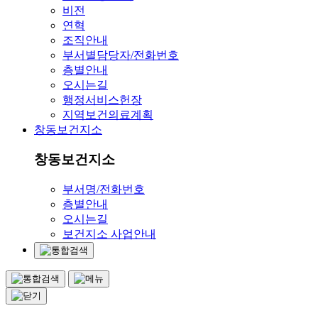
비전
연혁
조직안내
부서별담당자/전화번호
층별안내
오시는길
행정서비스헌장
지역보건의료계획
창동보건지소
창동보건지소
부서명/전화번호
층별안내
오시는길
보건지소 사업안내