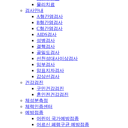
물리치료
검사안내
A형간염검사
B형간염검사
C형간염검사
AIDS검사
성병검사
결핵검사
골밀도검사
선천성대사이상검사
임부검사
암표지자검사
갑상선검사
건강검진
구민건강검진
혼인전건강검진
체성분측정
체력인증센터
예방접종
어린이 국가예방접종
어르신 폐렴구균 예방접종