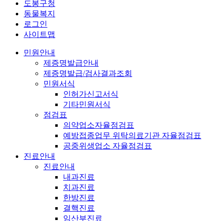
도봉구청
동물복지
로그인
사이트맵
민원안내
제증명발급안내
제증명발급/검사결과조회
민원서식
인허가신고서식
기타민원서식
점검표
의약업소자율점검표
예방접종업무 위탁의료기관 자율점검표
공중위생업소 자율점검표
진료안내
진료안내
내과진료
치과진료
한방진료
결핵진료
임산부진료