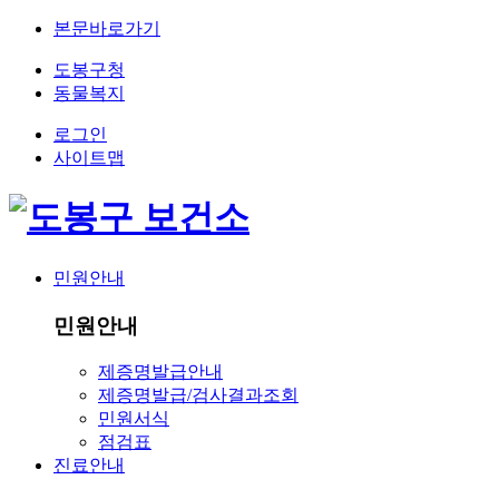
본문바로가기
도봉구청
동물복지
로그인
사이트맵
민원안내
민원안내
제증명발급안내
제증명발급/검사결과조회
민원서식
점검표
진료안내