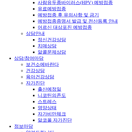
사람유두종바이러스(HPV) 예방접종
유료예방접종
예방접종 후 유의사항 및 금기
예방접종증명서 발급 및 전산등록 안내
어르신 대상포진 예방접종
상담안내
정신건강상담
치매상담
알콜문제상담
상담/참여마당
보건소에바란다
건강상담
육아건강상담
자가진단
출산예정일
니코틴의존도
스트레스
영양상태
자가비만체크
알코올 자가진단
정보마당