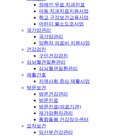
장애인 무료 치과진료
아동 치과치료지원사업
학교 구강보건교육사업
어린이 불소도포사업
국가암관리
국가암관리
암환자 의료비 지원사업
건강검진
구민건강검진
심뇌혈관질환관리
심뇌혈관질환관리
재활간호
지역사회 중심 재활사업
방문보건
방문건강관리
방문진료
방문진료(의료기관)
재가암환자관리
통합돌봄 건강장수센터
모자보건
임산부건강관리