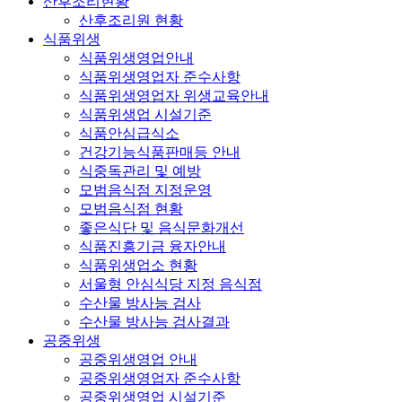
산후조리현황
산후조리원 현황
식품위생
식품위생영업안내
식품위생영업자 준수사항
식품위생영업자 위생교육안내
식품위생업 시설기준
식품안심급식소
건강기능식품판매등 안내
식중독관리 및 예방
모범음식점 지정운영
모범음식점 현황
좋은식단 및 음식문화개선
식품진흥기금 융자안내
식품위생업소 현황
서울형 안심식당 지정 음식점
수산물 방사능 검사
수산물 방사능 검사결과
공중위생
공중위생영업 안내
공중위생영업자 준수사항
공중위생영업 시설기준