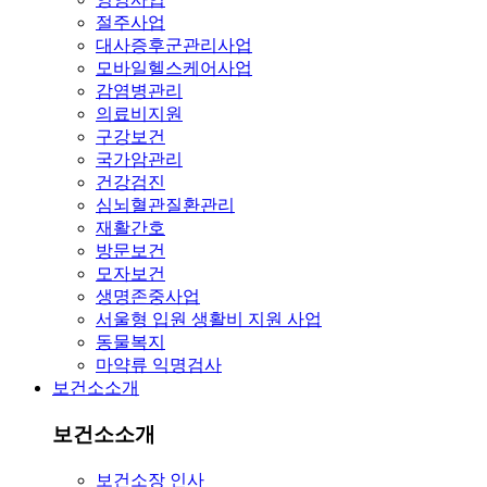
절주사업
대사증후군관리사업
모바일헬스케어사업
감염병관리
의료비지원
구강보건
국가암관리
건강검진
심뇌혈관질환관리
재활간호
방문보건
모자보건
생명존중사업
서울형 입원 생활비 지원 사업
동물복지
마약류 익명검사
보건소소개
보건소소개
보건소장 인사