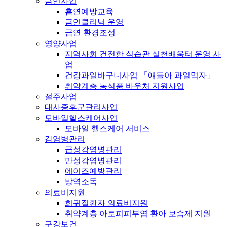
금연사업
흡연예방교육
금연클리닉 운영
금연 환경조성
영양사업
지역사회 건전한 식습관 실천배움터 운영 사
업
건강과일바구니사업 「얘들아 과일먹자」
취약계층 농식품 바우처 지원사업
절주사업
대사증후군관리사업
모바일헬스케어사업
모바일 헬스케어 서비스
감염병관리
급성감염병관리
만성감염병관리
에이즈예방관리
방역소독
의료비지원
희귀질환자 의료비지원
취약계층 아토피피부염 환아 보습제 지원
구강보건