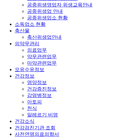
공중위생영업자 위생교육안내
공중위생업 안내
공중위생업소 현황
소독업소 현황
축산물
축산위생업안내
의약무관리
의료업무
약무관련업무
마약관련업무
모유수유정보
건강정보
영양정보
건강증진정보
감염병정보
아토피
천식
알레르기 비염
건강소식
건강검진기관 조회
사전연명의료의향서