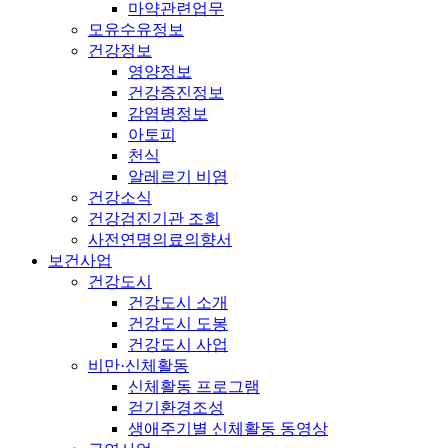
마약관련업무
모유수유정보
건강정보
영양정보
건강증진정보
감염병정보
아토피
천식
알레르기 비염
건강소식
건강검진기관 조회
사전연명의료의향서
보건사업
건강도시
건강도시 소개
건강도시 도봉
건강도시 사업
비만·신체활동
신체활동 프로그램
걷기환경조성
생애주기별 신체활동 동영상