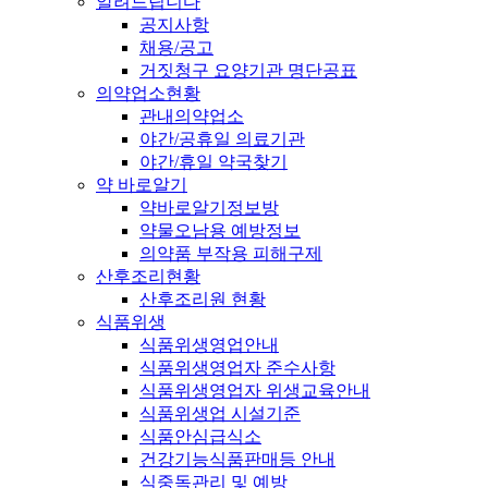
알려드립니다
공지사항
채용/공고
거짓청구 요양기관 명단공표
의약업소현황
관내의약업소
야간/공휴일 의료기관
야간/휴일 약국찾기
약 바로알기
약바로알기정보방
약물오남용 예방정보
의약품 부작용 피해구제
산후조리현황
산후조리원 현황
식품위생
식품위생영업안내
식품위생영업자 준수사항
식품위생영업자 위생교육안내
식품위생업 시설기준
식품안심급식소
건강기능식품판매등 안내
식중독관리 및 예방