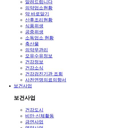
알려드립니다
의약업소현황
약 바로알기
산후조리현황
식품위생
공중위생
소독업소 현황
축산물
의약무관리
모유수유정보
건강정보
건강소식
건강검진기관 조회
사전연명의료의향서
보건사업
보건사업
건강도시
비만·신체활동
금연사업
영양사업