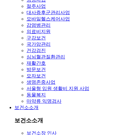
절주사업
대사증후군관리사업
모바일헬스케어사업
감염병관리
의료비지원
구강보건
국가암관리
건강검진
심뇌혈관질환관리
재활간호
방문보건
모자보건
생명존중사업
서울형 입원 생활비 지원 사업
동물복지
마약류 익명검사
보건소소개
보건소소개
보건소장 인사