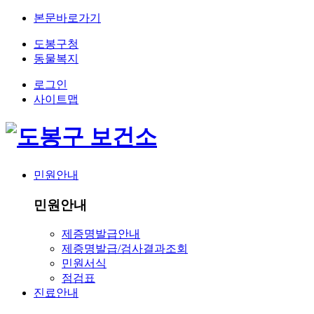
본문바로가기
도봉구청
동물복지
로그인
사이트맵
민원안내
민원안내
제증명발급안내
제증명발급/검사결과조회
민원서식
점검표
진료안내