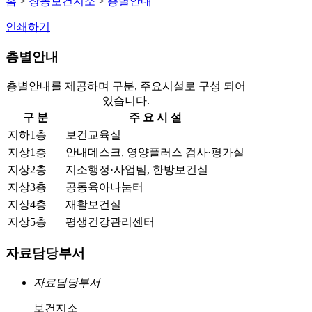
홈
>
창동보건지소
>
층별안내
인쇄하기
층별안내
층별안내를 제공하며 구분, 주요시설로 구성 되어
있습니다.
구 분
주 요 시 설
지하1층
보건교육실
지상1층
안내데스크, 영양플러스 검사·평가실
지상2층
지소행정·사업팀, 한방보건실
지상3층
공동육아나눔터
지상4층
재활보건실
지상5층
평생건강관리센터
자료담당부서
자료담당부서
보건지소