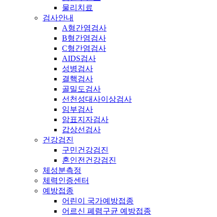
물리치료
검사안내
A형간염검사
B형간염검사
C형간염검사
AIDS검사
성병검사
결핵검사
골밀도검사
선천성대사이상검사
임부검사
암표지자검사
갑상선검사
건강검진
구민건강검진
혼인전건강검진
체성분측정
체력인증센터
예방접종
어린이 국가예방접종
어르신 폐렴구균 예방접종