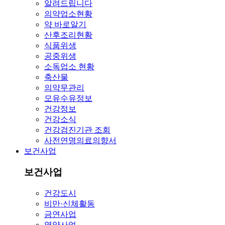
알려드립니다
의약업소현황
약 바로알기
산후조리현황
식품위생
공중위생
소독업소 현황
축산물
의약무관리
모유수유정보
건강정보
건강소식
건강검진기관 조회
사전연명의료의향서
보건사업
보건사업
건강도시
비만·신체활동
금연사업
영양사업