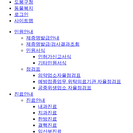
도봉구청
동물복지
로그인
사이트맵
민원안내
제증명발급안내
제증명발급/검사결과조회
민원서식
인허가신고서식
기타민원서식
점검표
의약업소자율점검표
예방접종업무 위탁의료기관 자율점검표
공중위생업소 자율점검표
진료안내
진료안내
내과진료
치과진료
한방진료
결핵진료
임산부진료