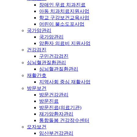
장애인 무료 치과진료
아동 치과치료지원사업
학교 구강보건교육사업
어린이 불소도포사업
국가암관리
국가암관리
암환자 의료비 지원사업
건강검진
구민건강검진
심뇌혈관질환관리
심뇌혈관질환관리
재활간호
지역사회 중심 재활사업
방문보건
방문건강관리
방문진료
방문진료(의료기관)
재가암환자관리
통합돌봄 건강장수센터
모자보건
임산부건강관리