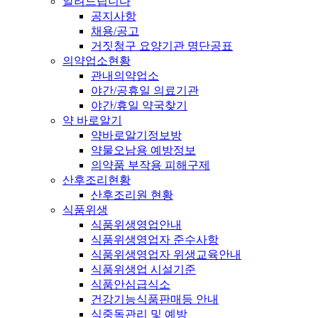
알려드립니다
공지사항
채용/공고
거짓청구 요양기관 명단공표
의약업소현황
관내의약업소
야간/공휴일 의료기관
야간/휴일 약국찾기
약 바로알기
약바로알기정보방
약물오남용 예방정보
의약품 부작용 피해구제
산후조리현황
산후조리원 현황
식품위생
식품위생영업안내
식품위생영업자 준수사항
식품위생영업자 위생교육안내
식품위생업 시설기준
식품안심급식소
건강기능식품판매등 안내
식중독관리 및 예방