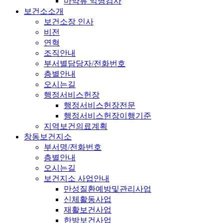
마약류 익명검사
보건소소개
보건소장 인사
비전
연혁
조직안내
부서별담당자/전화번호
층별안내
오시는길
행정서비스헌장
행정서비스헌장전문
행정서비스헌장이행기준
지역보건의료계획
창동보건지소
부서명/전화번호
층별안내
오시는길
보건지소 사업안내
만성질환예방및관리사업
신체활동사업
재활보건사업
한방보건사업