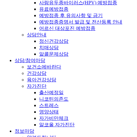
사람유두종바이러스(HPV) 예방접종
유료예방접종
예방접종 후 유의사항 및 금기
예방접종증명서 발급 및 전산등록 안내
어르신 대상포진 예방접종
상담안내
정신건강상담
치매상담
알콜문제상담
상담/참여마당
보건소에바란다
건강상담
육아건강상담
자가진단
출산예정일
니코틴의존도
스트레스
영양상태
자가비만체크
알코올 자가진단
정보마당