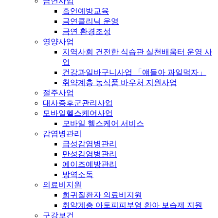
금연사업
흡연예방교육
금연클리닉 운영
금연 환경조성
영양사업
지역사회 건전한 식습관 실천배움터 운영 사
업
건강과일바구니사업 「얘들아 과일먹자」
취약계층 농식품 바우처 지원사업
절주사업
대사증후군관리사업
모바일헬스케어사업
모바일 헬스케어 서비스
감염병관리
급성감염병관리
만성감염병관리
에이즈예방관리
방역소독
의료비지원
희귀질환자 의료비지원
취약계층 아토피피부염 환아 보습제 지원
구강보건