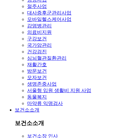
절주사업
대사증후군관리사업
모바일헬스케어사업
감염병관리
의료비지원
구강보건
국가암관리
건강검진
심뇌혈관질환관리
재활간호
방문보건
모자보건
생명존중사업
서울형 입원 생활비 지원 사업
동물복지
마약류 익명검사
보건소소개
보건소소개
보건소장 인사