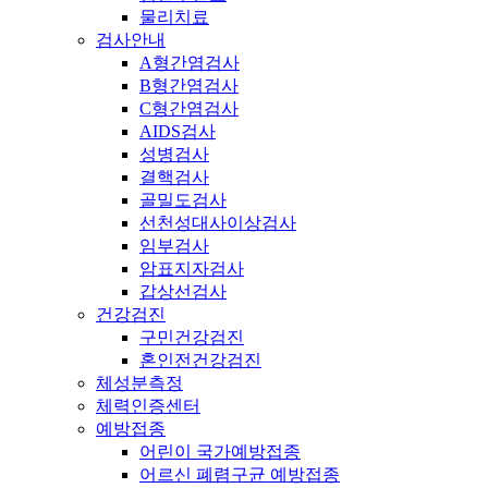
물리치료
검사안내
A형간염검사
B형간염검사
C형간염검사
AIDS검사
성병검사
결핵검사
골밀도검사
선천성대사이상검사
임부검사
암표지자검사
갑상선검사
건강검진
구민건강검진
혼인전건강검진
체성분측정
체력인증센터
예방접종
어린이 국가예방접종
어르신 폐렴구균 예방접종