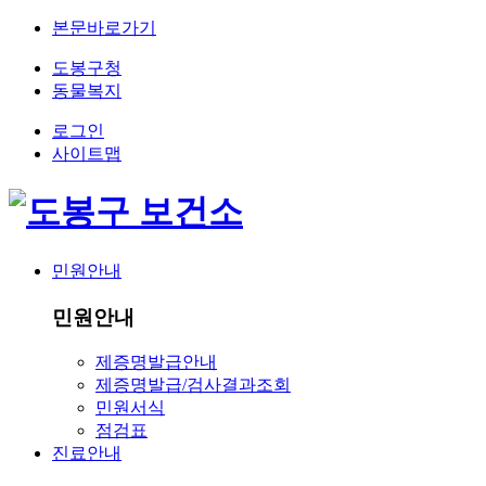
본문바로가기
도봉구청
동물복지
로그인
사이트맵
민원안내
민원안내
제증명발급안내
제증명발급/검사결과조회
민원서식
점검표
진료안내