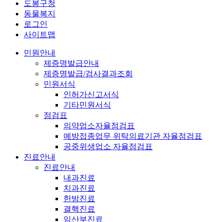
도봉구청
동물복지
로그인
사이트맵
민원안내
제증명발급안내
제증명발급/검사결과조회
민원서식
인허가신고서식
기타민원서식
점검표
의약업소자율점검표
예방접종업무 위탁의료기관 자율점검표
공중위생업소 자율점검표
진료안내
진료안내
내과진료
치과진료
한방진료
결핵진료
임산부진료