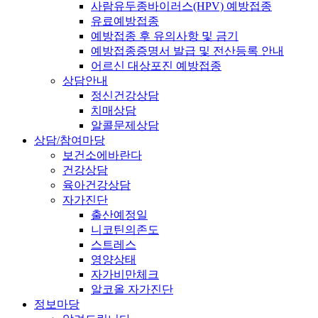
사람유두종바이러스(HPV) 예방접종
유료예방접종
예방접종 후 유의사항 및 금기
예방접종증명서 발급 및 전산등록 안내
어르신 대상포진 예방접종
상담안내
정신건강상담
치매상담
알콜문제상담
상담/참여마당
보건소에바란다
건강상담
육아건강상담
자가진단
출산예정일
니코틴의존도
스트레스
영양상태
자가비만체크
알코올 자가진단
정보마당