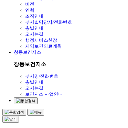
비전
연혁
조직안내
부서별담당자/전화번호
층별안내
오시는길
행정서비스헌장
지역보건의료계획
창동보건지소
창동보건지소
부서명/전화번호
층별안내
오시는길
보건지소 사업안내