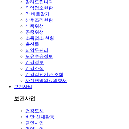
알려드립니다
의약업소현황
약 바로알기
산후조리현황
식품위생
공중위생
소독업소 현황
축산물
의약무관리
모유수유정보
건강정보
건강소식
건강검진기관 조회
사전연명의료의향서
보건사업
보건사업
건강도시
비만·신체활동
금연사업
영양사업