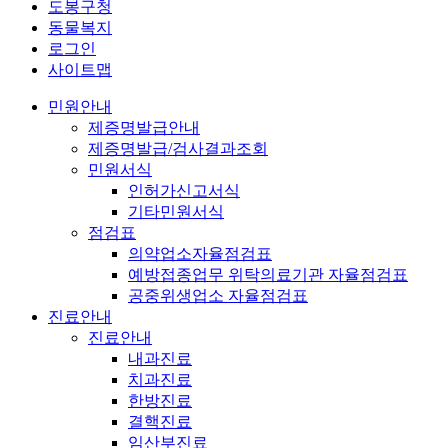
도봉구청
동물복지
로그인
사이트맵
민원안내
제증명발급안내
제증명발급/검사결과조회
민원서식
인허가신고서식
기타민원서식
점검표
의약업소자율점검표
예방접종업무 위탁의료기관 자율점검표
공중위생업소 자율점검표
진료안내
진료안내
내과진료
치과진료
한방진료
결핵진료
임산부진료