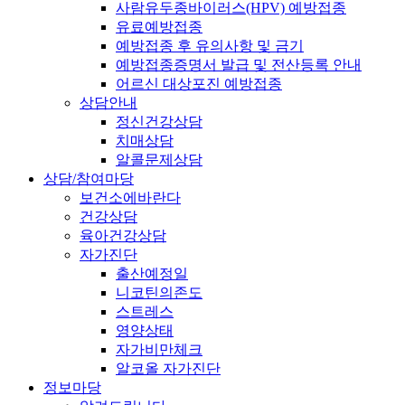
사람유두종바이러스(HPV) 예방접종
유료예방접종
예방접종 후 유의사항 및 금기
예방접종증명서 발급 및 전산등록 안내
어르신 대상포진 예방접종
상담안내
정신건강상담
치매상담
알콜문제상담
상담/참여마당
보건소에바란다
건강상담
육아건강상담
자가진단
출산예정일
니코틴의존도
스트레스
영양상태
자가비만체크
알코올 자가진단
정보마당