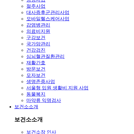
절주사업
대사증후군관리사업
모바일헬스케어사업
감염병관리
의료비지원
구강보건
국가암관리
건강검진
심뇌혈관질환관리
재활간호
방문보건
모자보건
생명존중사업
서울형 입원 생활비 지원 사업
동물복지
마약류 익명검사
보건소소개
보건소소개
보건소장 인사