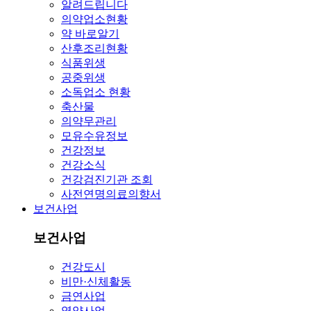
알려드립니다
의약업소현황
약 바로알기
산후조리현황
식품위생
공중위생
소독업소 현황
축산물
의약무관리
모유수유정보
건강정보
건강소식
건강검진기관 조회
사전연명의료의향서
보건사업
보건사업
건강도시
비만·신체활동
금연사업
영양사업