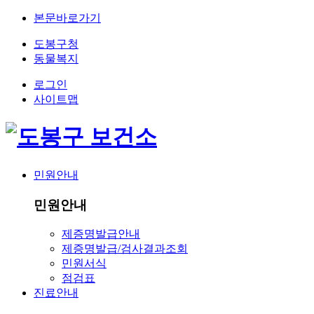
본문바로가기
도봉구청
동물복지
로그인
사이트맵
민원안내
민원안내
제증명발급안내
제증명발급/검사결과조회
민원서식
점검표
진료안내