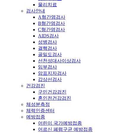
물리치료
검사안내
A형간염검사
B형간염검사
C형간염검사
AIDS검사
성병검사
결핵검사
골밀도검사
선천성대사이상검사
임부검사
암표지자검사
갑상선검사
건강검진
구민건강검진
혼인전건강검진
체성분측정
체력인증센터
예방접종
어린이 국가예방접종
어르신 폐렴구균 예방접종