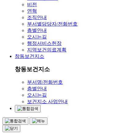
비전
연혁
조직안내
부서별담당자/전화번호
층별안내
오시는길
행정서비스헌장
지역보건의료계획
창동보건지소
창동보건지소
부서명/전화번호
층별안내
오시는길
보건지소 사업안내