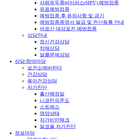
사람유두종바이러스(HPV) 예방접종
유료예방접종
예방접종 후 유의사항 및 금기
예방접종증명서 발급 및 전산등록 안내
어르신 대상포진 예방접종
상담안내
정신건강상담
치매상담
알콜문제상담
상담/참여마당
보건소에바란다
건강상담
육아건강상담
자가진단
출산예정일
니코틴의존도
스트레스
영양상태
자가비만체크
알코올 자가진단
정보마당