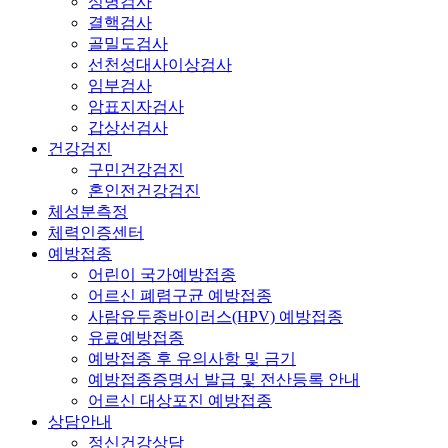
성병검사
결핵검사
골밀도검사
선천성대사이상검사
임부검사
암표지자검사
갑상선검사
건강검진
구민건강검진
혼인전건강검진
체성분측정
체력인증센터
예방접종
어린이 국가예방접종
어르신 폐렴구균 예방접종
사람유두종바이러스(HPV) 예방접종
유료예방접종
예방접종 후 유의사항 및 금기
예방접종증명서 발급 및 전산등록 안내
어르신 대상포진 예방접종
상담안내
정신건강상담