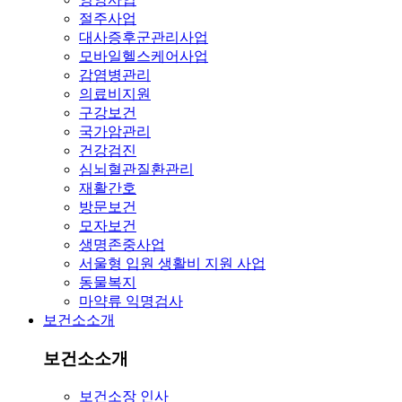
절주사업
대사증후군관리사업
모바일헬스케어사업
감염병관리
의료비지원
구강보건
국가암관리
건강검진
심뇌혈관질환관리
재활간호
방문보건
모자보건
생명존중사업
서울형 입원 생활비 지원 사업
동물복지
마약류 익명검사
보건소소개
보건소소개
보건소장 인사