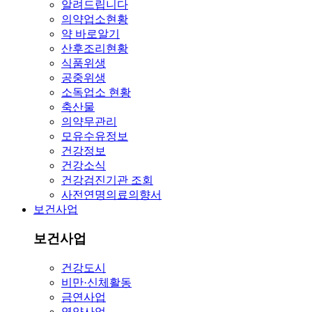
알려드립니다
의약업소현황
약 바로알기
산후조리현황
식품위생
공중위생
소독업소 현황
축산물
의약무관리
모유수유정보
건강정보
건강소식
건강검진기관 조회
사전연명의료의향서
보건사업
보건사업
건강도시
비만·신체활동
금연사업
영양사업