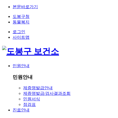
본문바로가기
도봉구청
동물복지
로그인
사이트맵
민원안내
민원안내
제증명발급안내
제증명발급/검사결과조회
민원서식
점검표
진료안내