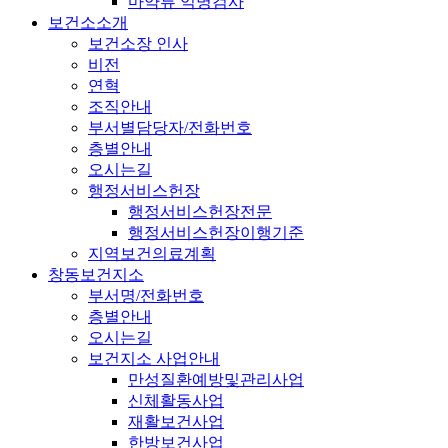
마약류 익명검사
보건소소개
보건소장 인사
비전
연혁
조직안내
부서별담당자/전화번호
층별안내
오시는길
행정서비스헌장
행정서비스헌장전문
행정서비스헌장이행기준
지역보건의료계획
창동보건지소
부서명/전화번호
층별안내
오시는길
보건지소 사업안내
만성질환예방및관리사업
신체활동사업
재활보건사업
한방보건사업