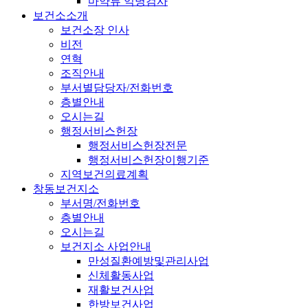
마약류 익명검사
보건소소개
보건소장 인사
비전
연혁
조직안내
부서별담당자/전화번호
층별안내
오시는길
행정서비스헌장
행정서비스헌장전문
행정서비스헌장이행기준
지역보건의료계획
창동보건지소
부서명/전화번호
층별안내
오시는길
보건지소 사업안내
만성질환예방및관리사업
신체활동사업
재활보건사업
한방보건사업