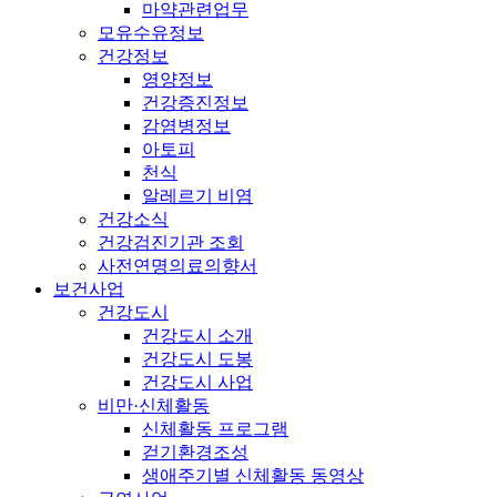
마약관련업무
모유수유정보
건강정보
영양정보
건강증진정보
감염병정보
아토피
천식
알레르기 비염
건강소식
건강검진기관 조회
사전연명의료의향서
보건사업
건강도시
건강도시 소개
건강도시 도봉
건강도시 사업
비만·신체활동
신체활동 프로그램
걷기환경조성
생애주기별 신체활동 동영상