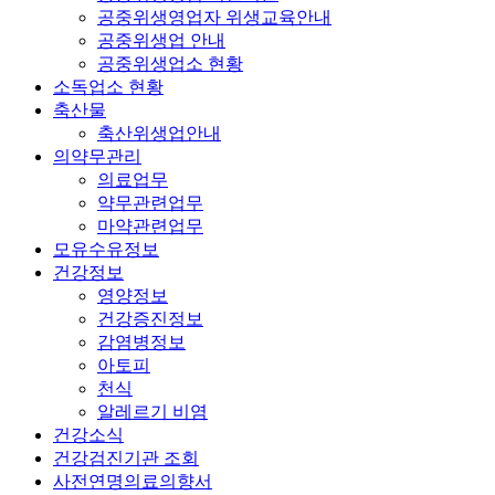
공중위생영업자 위생교육안내
공중위생업 안내
공중위생업소 현황
소독업소 현황
축산물
축산위생업안내
의약무관리
의료업무
약무관련업무
마약관련업무
모유수유정보
건강정보
영양정보
건강증진정보
감염병정보
아토피
천식
알레르기 비염
건강소식
건강검진기관 조회
사전연명의료의향서