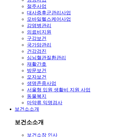
절주사업
대사증후군관리사업
모바일헬스케어사업
감염병관리
의료비지원
구강보건
국가암관리
건강검진
심뇌혈관질환관리
재활간호
방문보건
모자보건
생명존중사업
서울형 입원 생활비 지원 사업
동물복지
마약류 익명검사
보건소소개
보건소소개
보건소장 인사