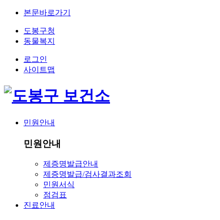
본문바로가기
도봉구청
동물복지
로그인
사이트맵
민원안내
민원안내
제증명발급안내
제증명발급/검사결과조회
민원서식
점검표
진료안내