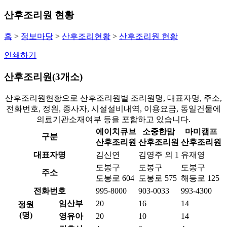
산후조리원 현황
홈
>
정보마당
>
산후조리현황
>
산후조리원 현황
인쇄하기
산후조리원(3개소)
산후조리원현황으로 산후조리원별 조리원명, 대표자명, 주소,
전화번호, 정원, 종사자, 시설설비내역, 이용요금, 동일건물에
의료기관소재여부 등을 포함하고 있습니다.
에이치큐브
소중한맘
마미캠프
구분
산후조리원
산후조리원
산후조리원
대표자명
김신연
김영주 외 1
유재영
도봉구
도봉구
도봉구
주소
도봉로 604
도봉로 575
해등로 125
전화번호
995-8000
903-0033
993-4300
임산부
20
16
14
정원
(명)
영유아
20
10
14