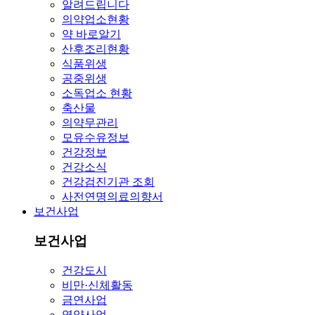
알려드립니다
의약업소현황
약 바로알기
산후조리현황
식품위생
공중위생
소독업소 현황
축산물
의약무관리
모유수유정보
건강정보
건강소식
건강검진기관 조회
사전연명의료의향서
보건사업
보건사업
건강도시
비만·신체활동
금연사업
영양사업