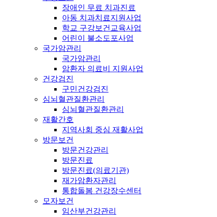
장애인 무료 치과진료
아동 치과치료지원사업
학교 구강보건교육사업
어린이 불소도포사업
국가암관리
국가암관리
암환자 의료비 지원사업
건강검진
구민건강검진
심뇌혈관질환관리
심뇌혈관질환관리
재활간호
지역사회 중심 재활사업
방문보건
방문건강관리
방문진료
방문진료(의료기관)
재가암환자관리
통합돌봄 건강장수센터
모자보건
임산부건강관리