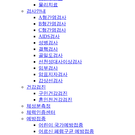
물리치료
검사안내
A형간염검사
B형간염검사
C형간염검사
AIDS검사
성병검사
결핵검사
골밀도검사
선천성대사이상검사
임부검사
암표지자검사
갑상선검사
건강검진
구민건강검진
혼인전건강검진
체성분측정
체력인증센터
예방접종
어린이 국가예방접종
어르신 폐렴구균 예방접종