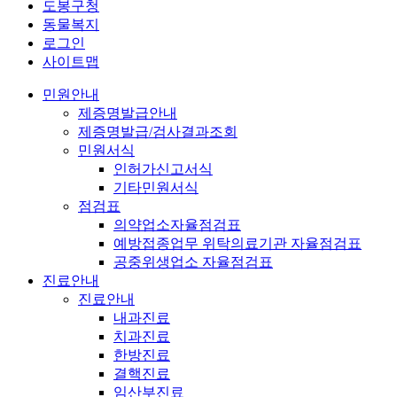
도봉구청
동물복지
로그인
사이트맵
민원안내
제증명발급안내
제증명발급/검사결과조회
민원서식
인허가신고서식
기타민원서식
점검표
의약업소자율점검표
예방접종업무 위탁의료기관 자율점검표
공중위생업소 자율점검표
진료안내
진료안내
내과진료
치과진료
한방진료
결핵진료
임산부진료