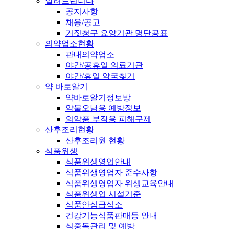
알려드립니다
공지사항
채용/공고
거짓청구 요양기관 명단공표
의약업소현황
관내의약업소
야간/공휴일 의료기관
야간/휴일 약국찾기
약 바로알기
약바로알기정보방
약물오남용 예방정보
의약품 부작용 피해구제
산후조리현황
산후조리원 현황
식품위생
식품위생영업안내
식품위생영업자 준수사항
식품위생영업자 위생교육안내
식품위생업 시설기준
식품안심급식소
건강기능식품판매등 안내
식중독관리 및 예방