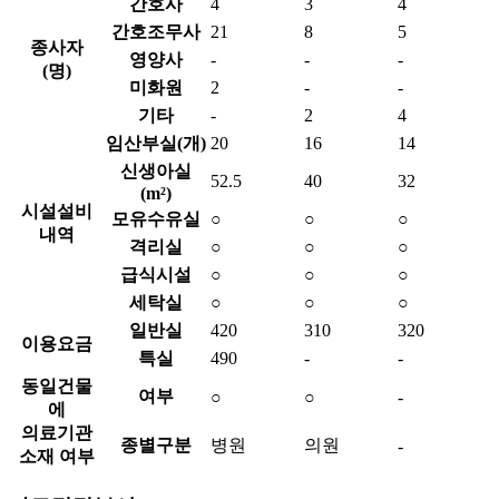
간호사
4
3
4
간호조무사
21
8
5
종사자
영양사
-
-
-
(명)
미화원
2
-
-
기타
-
2
4
임산부실(개)
20
16
14
신생아실
52.5
40
32
(m²)
시설설비
모유수유실
○
○
○
내역
격리실
○
○
○
급식시설
○
○
○
세탁실
○
○
○
일반실
420
310
320
이용요금
특실
490
-
-
동일건물
여부
○
○
-
에
의료기관
종별구분
병원
의원
-
소재 여부