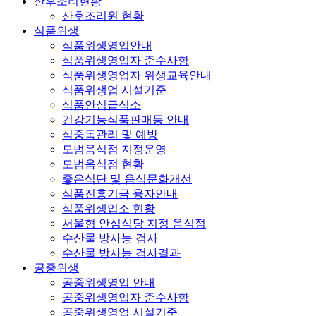
산후조리현황
산후조리원 현황
식품위생
식품위생영업안내
식품위생영업자 준수사항
식품위생영업자 위생교육안내
식품위생업 시설기준
식품안심급식소
건강기능식품판매등 안내
식중독관리 및 예방
모범음식점 지정운영
모범음식점 현황
좋은식단 및 음식문화개선
식품진흥기금 융자안내
식품위생업소 현황
서울형 안심식당 지정 음식점
수산물 방사능 검사
수산물 방사능 검사결과
공중위생
공중위생영업 안내
공중위생영업자 준수사항
공중위생영업 시설기준