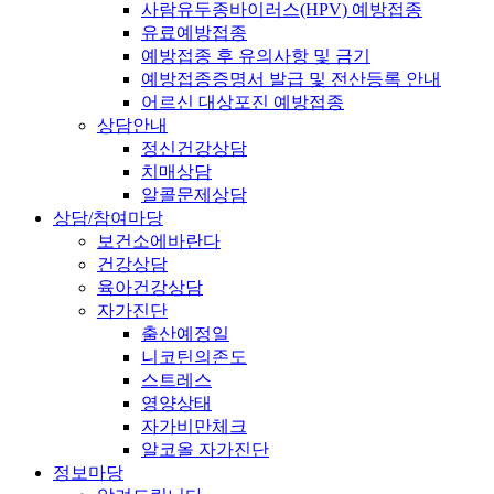
사람유두종바이러스(HPV) 예방접종
유료예방접종
예방접종 후 유의사항 및 금기
예방접종증명서 발급 및 전산등록 안내
어르신 대상포진 예방접종
상담안내
정신건강상담
치매상담
알콜문제상담
상담/참여마당
보건소에바란다
건강상담
육아건강상담
자가진단
출산예정일
니코틴의존도
스트레스
영양상태
자가비만체크
알코올 자가진단
정보마당