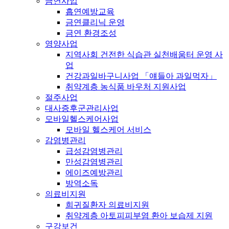
금연사업
흡연예방교육
금연클리닉 운영
금연 환경조성
영양사업
지역사회 건전한 식습관 실천배움터 운영 사
업
건강과일바구니사업 「얘들아 과일먹자」
취약계층 농식품 바우처 지원사업
절주사업
대사증후군관리사업
모바일헬스케어사업
모바일 헬스케어 서비스
감염병관리
급성감염병관리
만성감염병관리
에이즈예방관리
방역소독
의료비지원
희귀질환자 의료비지원
취약계층 아토피피부염 환아 보습제 지원
구강보건