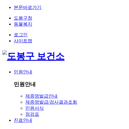
본문바로가기
도봉구청
동물복지
로그인
사이트맵
민원안내
민원안내
제증명발급안내
제증명발급/검사결과조회
민원서식
점검표
진료안내