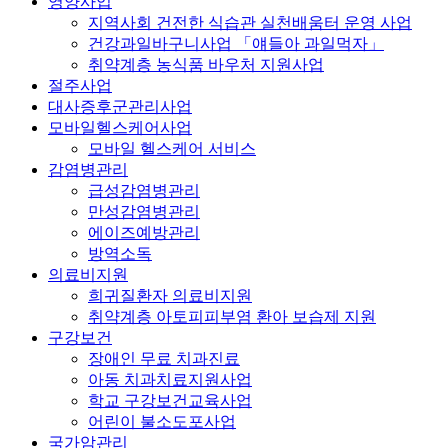
영양사업
지역사회 건전한 식습관 실천배움터 운영 사업
건강과일바구니사업 「얘들아 과일먹자」
취약계층 농식품 바우처 지원사업
절주사업
대사증후군관리사업
모바일헬스케어사업
모바일 헬스케어 서비스
감염병관리
급성감염병관리
만성감염병관리
에이즈예방관리
방역소독
의료비지원
희귀질환자 의료비지원
취약계층 아토피피부염 환아 보습제 지원
구강보건
장애인 무료 치과진료
아동 치과치료지원사업
학교 구강보건교육사업
어린이 불소도포사업
국가암관리