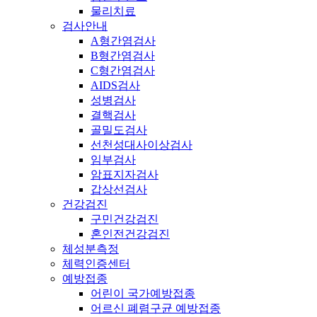
물리치료
검사안내
A형간염검사
B형간염검사
C형간염검사
AIDS검사
성병검사
결핵검사
골밀도검사
선천성대사이상검사
임부검사
암표지자검사
갑상선검사
건강검진
구민건강검진
혼인전건강검진
체성분측정
체력인증센터
예방접종
어린이 국가예방접종
어르신 폐렴구균 예방접종