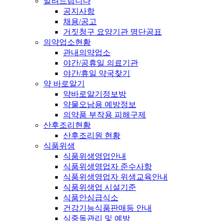
알려드립니다
공지사항
채용/공고
거짓청구 요양기관 명단공표
의약업소현황
관내의약업소
야간/공휴일 의료기관
야간/휴일 약국찾기
약 바로알기
약바로알기정보방
약물오남용 예방정보
의약품 부작용 피해구제
산후조리현황
산후조리원 현황
식품위생
식품위생영업안내
식품위생영업자 준수사항
식품위생영업자 위생교육안내
식품위생업 시설기준
식품안심급식소
건강기능식품판매등 안내
식중독관리 및 예방