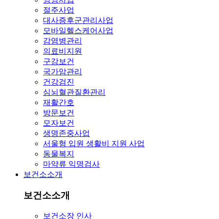
절주사업
대사증후군관리사업
모바일헬스케어사업
감염병관리
의료비지원
구강보건
국가암관리
건강검진
심뇌혈관질환관리
재활간호
방문보건
모자보건
생명존중사업
서울형 입원 생활비 지원 사업
동물복지
마약류 익명검사
보건소소개
보건소소개
보건소장 인사