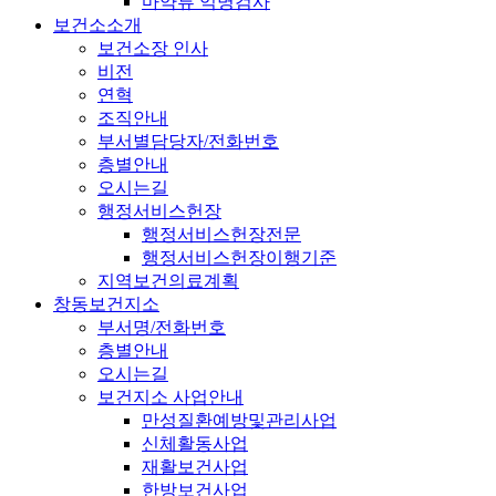
마약류 익명검사
보건소소개
보건소장 인사
비전
연혁
조직안내
부서별담당자/전화번호
층별안내
오시는길
행정서비스헌장
행정서비스헌장전문
행정서비스헌장이행기준
지역보건의료계획
창동보건지소
부서명/전화번호
층별안내
오시는길
보건지소 사업안내
만성질환예방및관리사업
신체활동사업
재활보건사업
한방보건사업