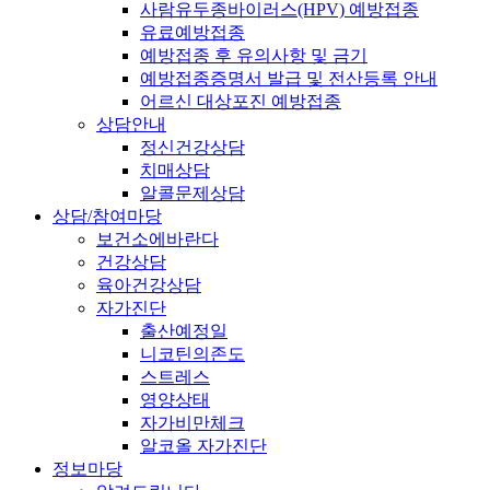
사람유두종바이러스(HPV) 예방접종
유료예방접종
예방접종 후 유의사항 및 금기
예방접종증명서 발급 및 전산등록 안내
어르신 대상포진 예방접종
상담안내
정신건강상담
치매상담
알콜문제상담
상담/참여마당
보건소에바란다
건강상담
육아건강상담
자가진단
출산예정일
니코틴의존도
스트레스
영양상태
자가비만체크
알코올 자가진단
정보마당