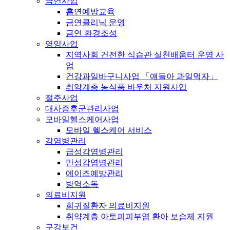
금연사업
흡연예방교육
금연클리닉 운영
금연 환경조성
영양사업
지역사회 건전한 식습관 실천배움터 운영 사
업
건강과일바구니사업 「얘들아 과일먹자」
취약계층 농식품 바우처 지원사업
절주사업
대사증후군관리사업
모바일헬스케어사업
모바일 헬스케어 서비스
감염병관리
급성감염병관리
만성감염병관리
에이즈예방관리
방역소독
의료비지원
희귀질환자 의료비지원
취약계층 아토피피부염 환아 보습제 지원
구강보건