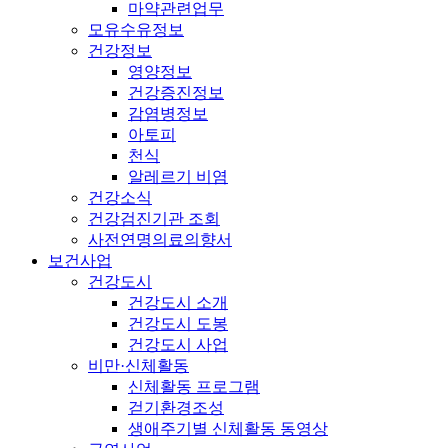
마약관련업무
모유수유정보
건강정보
영양정보
건강증진정보
감염병정보
아토피
천식
알레르기 비염
건강소식
건강검진기관 조회
사전연명의료의향서
보건사업
건강도시
건강도시 소개
건강도시 도봉
건강도시 사업
비만·신체활동
신체활동 프로그램
걷기환경조성
생애주기별 신체활동 동영상