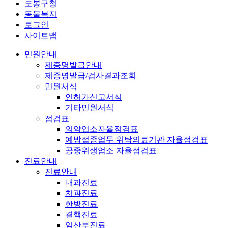
도봉구청
동물복지
로그인
사이트맵
민원안내
제증명발급안내
제증명발급/검사결과조회
민원서식
인허가신고서식
기타민원서식
점검표
의약업소자율점검표
예방접종업무 위탁의료기관 자율점검표
공중위생업소 자율점검표
진료안내
진료안내
내과진료
치과진료
한방진료
결핵진료
임산부진료