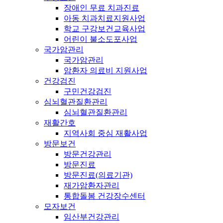
장애인 무료 치과진료
아동 치과치료지원사업
학교 구강보건교육사업
어린이 불소도포사업
국가암관리
국가암관리
암환자 의료비 지원사업
건강검진
구민건강검진
심뇌혈관질환관리
심뇌혈관질환관리
재활간호
지역사회 중심 재활사업
방문보건
방문건강관리
방문진료
방문진료(의료기관)
재가암환자관리
통합돌봄 건강장수센터
모자보건
임산부건강관리