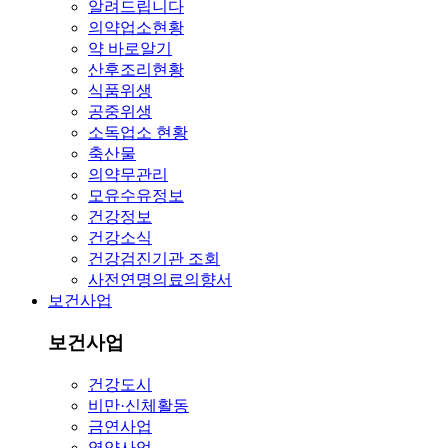
알려드립니다
의약업소현황
약 바로알기
산후조리현황
식품위생
공중위생
소독업소 현황
축산물
의약무관리
모유수유정보
건강정보
건강소식
건강검진기관 조회
사전연명의료의향서
보건사업
보건사업
건강도시
비만·신체활동
금연사업
영양사업